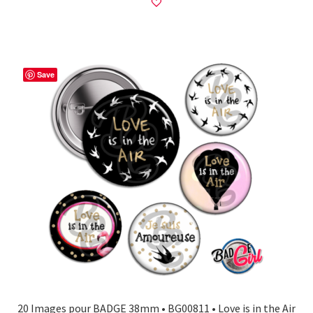
Save
20 Images pour BADGE 38mm • BG00811 • Love is in the Air