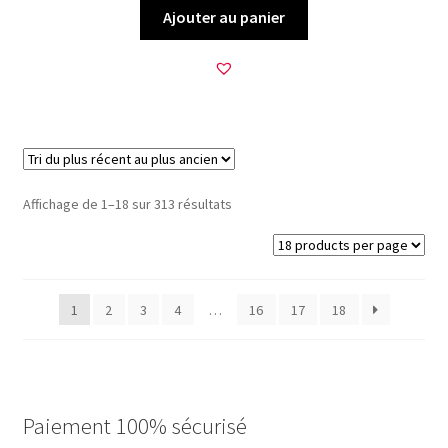
Ajouter au panier
Trié
Affichage de 1–18 sur 313 résultats
du
plus
récent
au
1
2
3
4
…
16
17
18
plus
ancien
Paiement 100% sécurisé