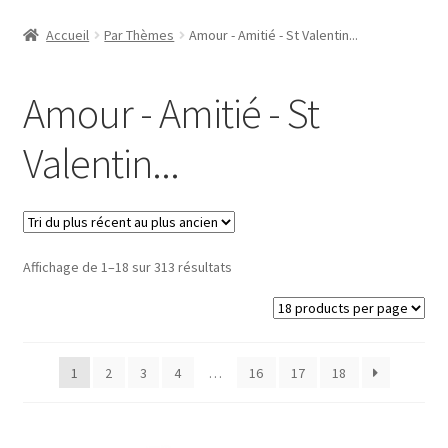
Accueil
Accueil
Par Thèmes
Amour - Amitié - St Valentin...
#1298 (pas de titre)
Amour - Amitié - St
#2771 (pas de titre)
Valentin...
#5610 (pas de titre)
#5740 (pas de titre)
Trié
Affichage de 1–18 sur 313 résultats
Acheter ma Machine à Badge
du
plus
Boutique
récent
au
1
2
3
4
…
16
17
18
plus
CODES PROMOS
ancien
Conditions Générales de Vente