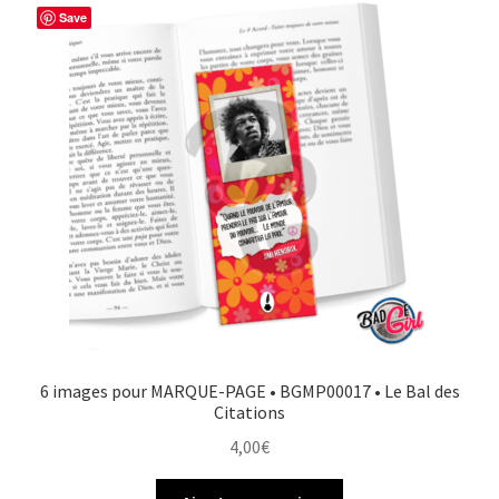
Save
FAQ
Mon compte
Wishlist
Panier
Politique de Confidentialité
Validation de la commande
6 images pour MARQUE-PAGE • BGMP00017 • Le Bal des
Citations
4,00
€