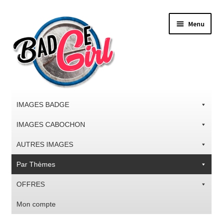
Aller
Aller
Menu
à
au
la
contenu
navigation
IMAGES BADGE
IMAGES CABOCHON
AUTRES IMAGES
Par Thèmes
OFFRES
Mon compte