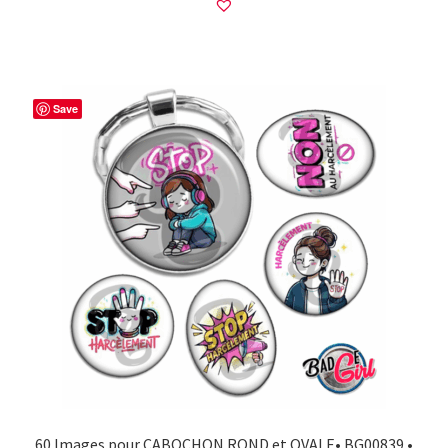
Save
60 Images pour CABOCHON ROND et OVALE• BG00839 •