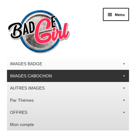
Aller
Aller
Menu
à
au
la
contenu
navigation
IMAGES BADGE
IMAGES CABOCHON
AUTRES IMAGES
Par Thèmes
OFFRES
Mon compte