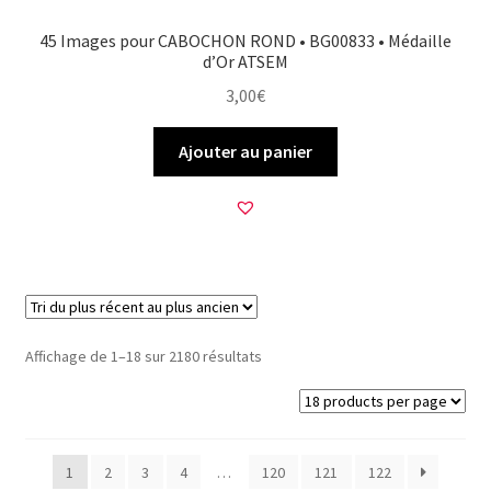
45 Images pour CABOCHON ROND • BG00833 • Médaille
d’Or ATSEM
3,00
€
Ajouter au panier
Trié
Affichage de 1–18 sur 2180 résultats
du
plus
récent
au
1
2
3
4
…
120
121
122
plus