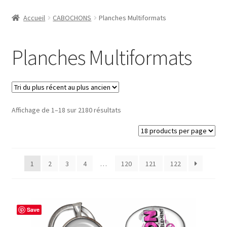
Accueil
Accueil
CABOCHONS
Planches Multiformats
#1298 (pas de titre)
Planches Multiformats
#2771 (pas de titre)
#5610 (pas de titre)
Trié
Affichage de 1–18 sur 2180 résultats
#5740 (pas de titre)
du
plus
Acheter ma Machine à Badge
récent
au
1
2
3
4
…
120
121
122
Boutique
plus
ancien
CODES PROMOS
Save
Conditions Générales de Vente