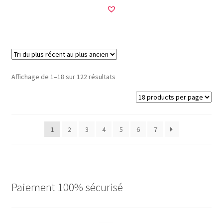
Trié
Affichage de 1–18 sur 122 résultats
du
plus
récent
au
1
2
3
4
5
6
7
plus
ancien
Paiement 100% sécurisé