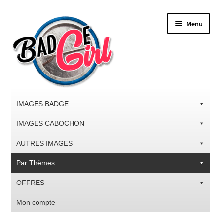
Aller
Aller
Menu
à
au
la
contenu
navigation
IMAGES BADGE
IMAGES CABOCHON
AUTRES IMAGES
Par Thèmes
OFFRES
Mon compte