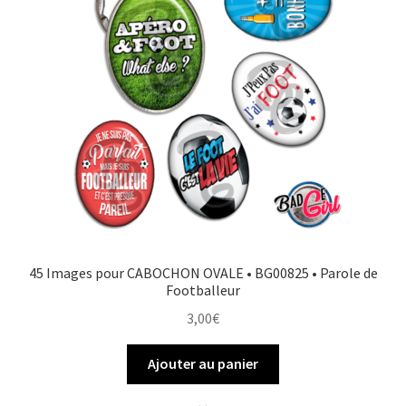
FAQ
Mon compte
Wishlist
Panier
Politique de Confidentialité
45 Images pour CABOCHON OVALE • BG00825 • Parole de
Validation de la commande
Footballeur
3,00
€
Ajouter au panier