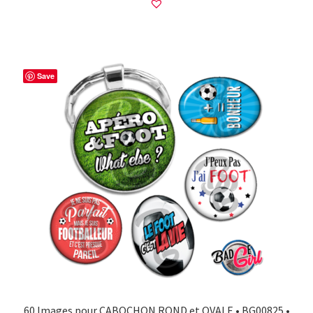
Save
60 Images pour CABOCHON ROND et OVALE • BG00825 •