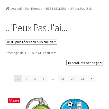
Accueil
Accueil
Par Thèmes
BEST-SELLERS
J'Peux Pas J'ai...
#1298 (pas de titre)
J'Peux Pas J'ai...
#2771 (pas de titre)
#5610 (pas de titre)
Trié
Affichage de 1–18 sur 443 résultats
#5740 (pas de titre)
du
plus
Acheter ma Machine à Badge
récent
au
1
2
3
4
…
23
24
25
Boutique
plus
ancien
CODES PROMOS
Save
Conditions Générales de Vente