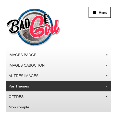
Aller
Aller
Menu
à
au
la
contenu
navigation
IMAGES BADGE
IMAGES CABOCHON
AUTRES IMAGES
Par Thèmes
OFFRES
Mon compte