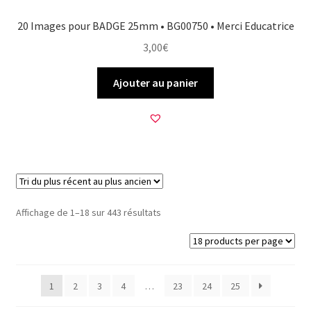
20 Images pour BADGE 25mm • BG00750 • Merci Educatrice
3,00
€
Ajouter au panier
Trié
Affichage de 1–18 sur 443 résultats
du
plus
récent
au
1
2
3
4
…
23
24
25
plus
ancien