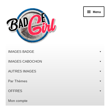
Aller
Aller
Menu
à
au
la
contenu
navigation
IMAGES BADGE
IMAGES CABOCHON
AUTRES IMAGES
Par Thèmes
OFFRES
Mon compte