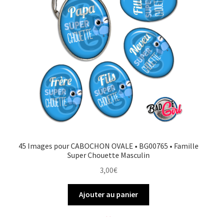
FAQ
Mon compte
Wishlist
Panier
Politique de Confidentialité
45 Images pour CABOCHON OVALE • BG00765 • Famille
Validation de la commande
Super Chouette Masculin
3,00
€
Ajouter au panier