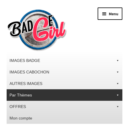
Aller
Aller
Menu
à
au
la
contenu
navigation
IMAGES BADGE
IMAGES CABOCHON
AUTRES IMAGES
Par Thèmes
OFFRES
Mon compte