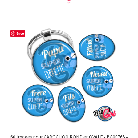
Save
60 Images pour CABOCHON ROND et OVALE • BG00765 •