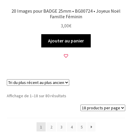
20 Images pour BADGE 25mm • BG00724 • Joyeux Noël
Famille Féminin
3,00
€
Ajouter au panier
Trié
Affichage de 1–18 sur 80 résultats
du
plus
récent
au
1
2
3
4
5
plus