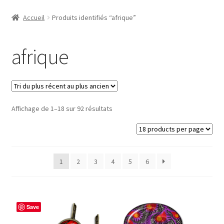
Accueil
Accueil
Produits identifiés “afrique”
#1298 (pas de titre)
afrique
#2771 (pas de titre)
#5610 (pas de titre)
Trié
Affichage de 1–18 sur 92 résultats
#5740 (pas de titre)
du
plus
Acheter ma Machine à Badge
récent
au
1
2
3
4
5
6
Boutique
plus
ancien
CODES PROMOS
Save
Conditions Générales de Vente