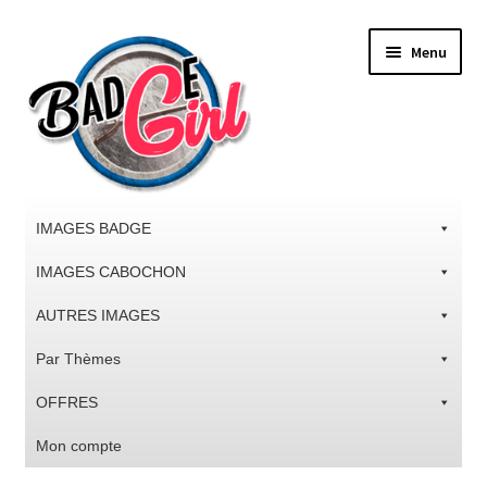
Aller
Aller
Menu
à
au
la
contenu
navigation
IMAGES BADGE
IMAGES CABOCHON
AUTRES IMAGES
Par Thèmes
OFFRES
Mon compte