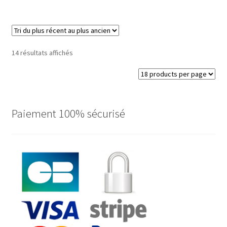
Trié
14 résultats affichés
du
plus
récent
au
plus
Paiement 100% sécurisé
ancien