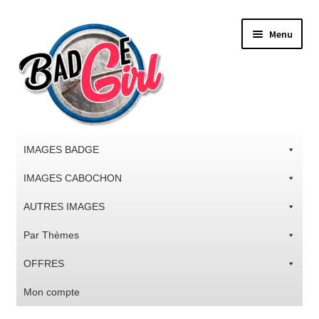
Aller
Aller
Menu
à
au
la
contenu
navigation
IMAGES BADGE
IMAGES CABOCHON
AUTRES IMAGES
Par Thèmes
OFFRES
Mon compte