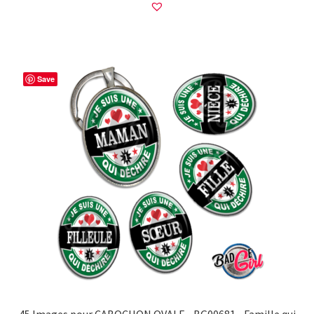
Save
45 Images pour CABOCHON OVALE • BG00681 • Famille qui