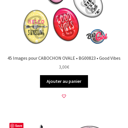
FAQ
Mon compte
Wishlist
Panier
45 Images pour CABOCHON OVALE • BG00823 • Good Vibes
3,00
€
Politique de Confidentialité
Ajouter au panier
Validation de la commande
Save