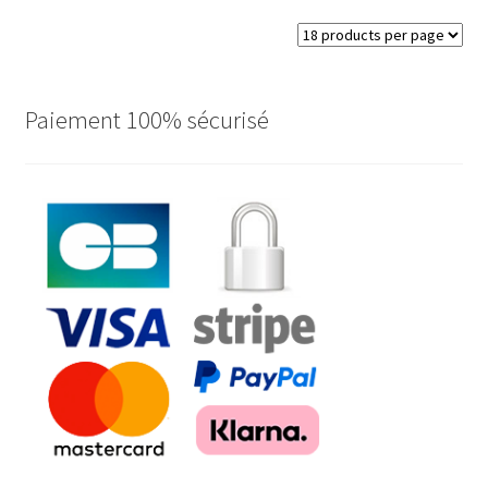
du
plus
récent
au
plus
Paiement 100% sécurisé
ancien