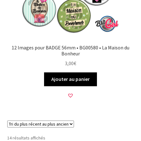
12 Images pour BADGE 56mm • BG00580 • La Maison du
Bonheur
3,00
€
Ajouter au panier
Trié
14 résultats affichés