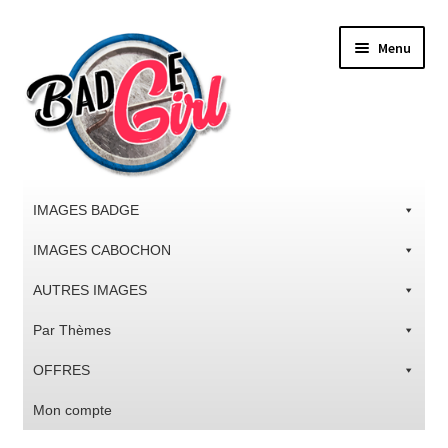
Aller
Aller
Menu
à
au
la
contenu
navigation
IMAGES BADGE
IMAGES CABOCHON
AUTRES IMAGES
Par Thèmes
OFFRES
Mon compte