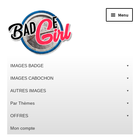
Aller
Aller
Menu
à
au
la
contenu
navigation
IMAGES BADGE
IMAGES CABOCHON
AUTRES IMAGES
Par Thèmes
OFFRES
Mon compte