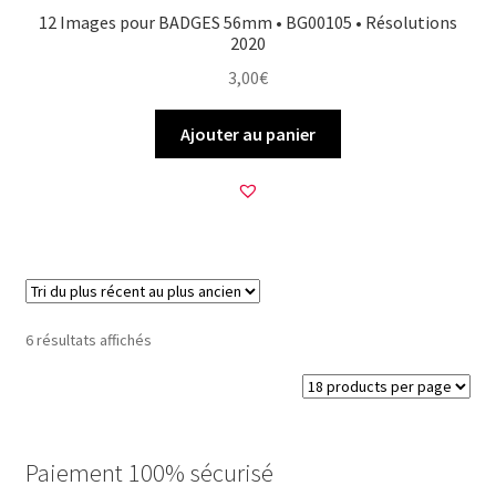
12 Images pour BADGES 56mm • BG00105 • Résolutions
2020
3,00
€
Ajouter au panier
Trié
6 résultats affichés
du
plus
récent
au
plus
Paiement 100% sécurisé
ancien