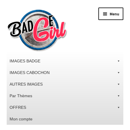
Aller
Aller
Menu
à
au
la
contenu
navigation
IMAGES BADGE
IMAGES CABOCHON
AUTRES IMAGES
Par Thèmes
OFFRES
Mon compte