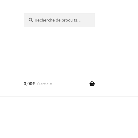
Recherche
Recherche
pour :
0,00
€
0 article
adge