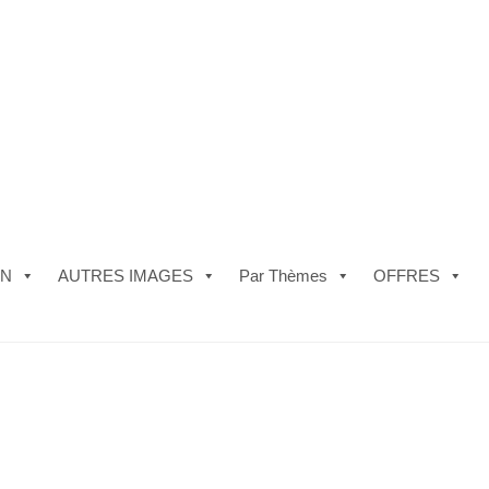
ON
AUTRES IMAGES
Par Thèmes
OFFRES
e)
#5610 (pas de titre)
#5740 (pas de titre)
Acheter ma Machine à B
les de Vente
FAQ
Mon compte
Panier
Politique de Confidentialité