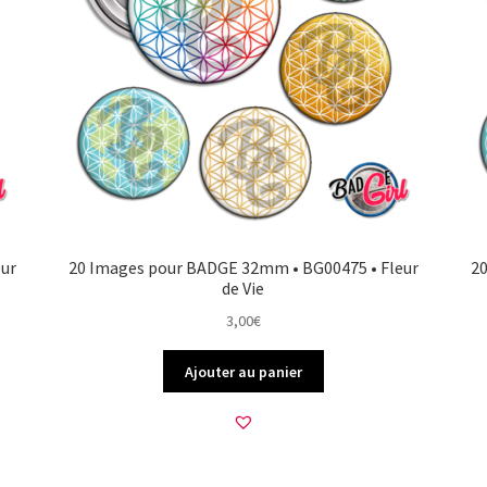
ur
20 Images pour BADGE 32mm • BG00475 • Fleur
2
de Vie
3,00
€
Ajouter au panier