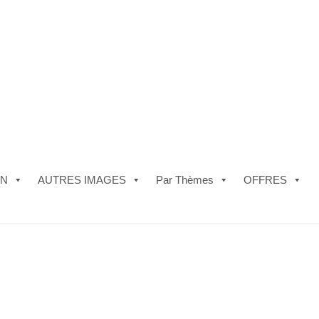
ON
AUTRES IMAGES
Par Thèmes
OFFRES
e)
#5610 (pas de titre)
#5740 (pas de titre)
Acheter ma Machine à B
les de Vente
FAQ
Mon compte
Panier
Politique de Confidentialité