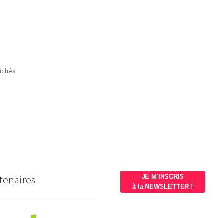
Trié
fichés
du
plus
récent
au
plus
ancien
tenaires
JE M'INSCRIS
à la NEWSLETTER !