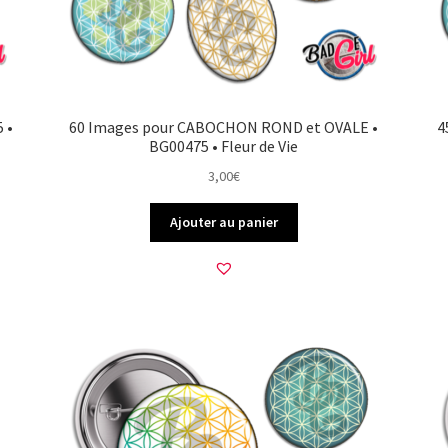
 •
60 Images pour CABOCHON ROND et OVALE •
4
BG00475 • Fleur de Vie
3,00
€
Ajouter au panier