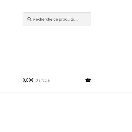
Recherche
Recherche
pour :
0,00
€
0 article
adge