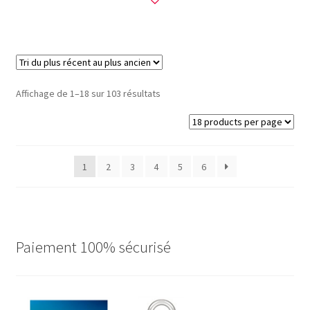
Trié
Affichage de 1–18 sur 103 résultats
du
plus
récent
au
1
2
3
4
5
6
plus
ancien
Paiement 100% sécurisé