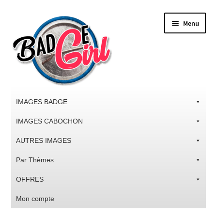
Aller
Aller
Menu
à
au
la
contenu
navigation
IMAGES BADGE
IMAGES CABOCHON
AUTRES IMAGES
Par Thèmes
OFFRES
Mon compte