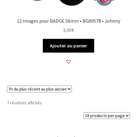
12 Images pour BADGE 56mm • BG00578 • Johnny
3,00
€
Ajouter au panier
Trié
7 résultats affichés
du
plus
récent
au
plus