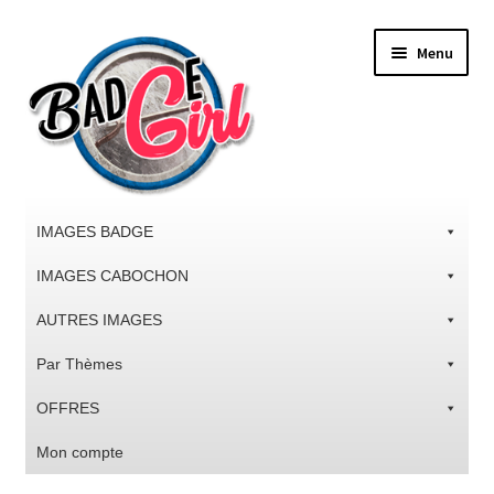
Aller
Aller
Menu
à
au
la
contenu
navigation
IMAGES BADGE
IMAGES CABOCHON
AUTRES IMAGES
Par Thèmes
OFFRES
Mon compte