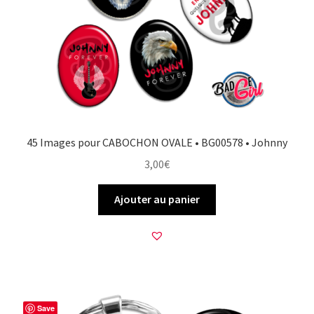
FAQ
Mon compte
Wishlist
Panier
45 Images pour CABOCHON OVALE • BG00578 • Johnny
3,00
€
Politique de Confidentialité
Ajouter au panier
Validation de la commande
Save