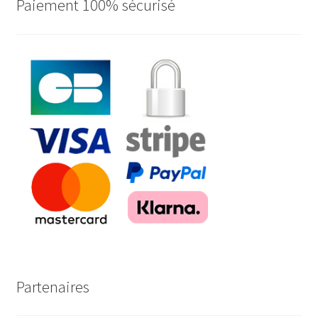
Paiement 100% sécurisé
ancien
Partenaires