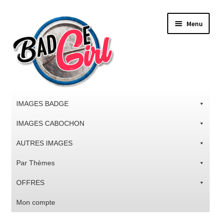
Aller
Aller
Menu
à
au
la
contenu
navigation
IMAGES BADGE
IMAGES CABOCHON
AUTRES IMAGES
Par Thèmes
OFFRES
Mon compte