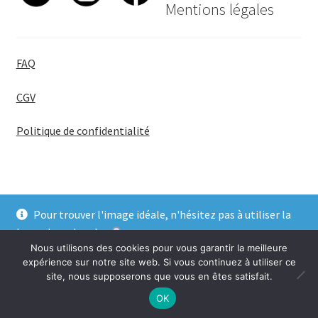
Mentions légales
FAQ
CGV
Politique de confidentialité
Pour trouver l'image idéale, n'hésitez pas à utiliser la
© BadgeGirl® 2026
barre de recherche
.
Nous utilisons des cookies pour vous garantir la meilleure
Ignorer
expérience sur notre site web. Si vous continuez à utiliser ce
site, nous supposerons que vous en êtes satisfait.
0
OK
Recherche
Recherche