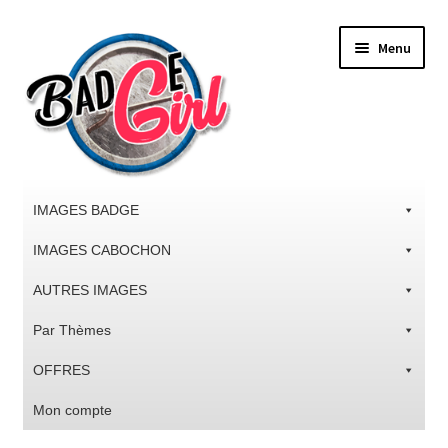
Aller
Aller
Menu
à
au
la
contenu
navigation
IMAGES BADGE
IMAGES CABOCHON
AUTRES IMAGES
Par Thèmes
OFFRES
Mon compte