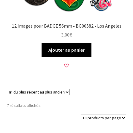
12 Images pour BADGE 56mm • BG00582 • Los Angeles
3,00
€
Ajouter au panier
Trié
7 résultats affichés
du
plus
récent
au