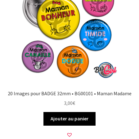
FAQ
Mon compte
Wishlist
Panier
Politique de Confidentialité
20 Images pour BADGE 32mm • BG00101 • Maman Madame
Validation de la commande
3,00
€
Ajouter au panier