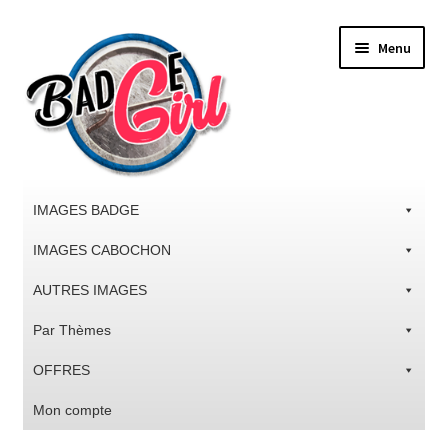
Aller
Aller
Menu
à
au
la
contenu
navigation
IMAGES BADGE
IMAGES CABOCHON
AUTRES IMAGES
Par Thèmes
OFFRES
Mon compte