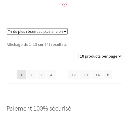
Trié
Affichage de 1–18 sur 247 résultats
du
plus
récent
au
1
2
3
4
…
12
13
14
plus
ancien
Paiement 100% sécurisé