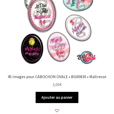
FAQ
Mon compte
Wishlist
Panier
Politique de Confidentialité
45 Images pour CABOCHON OVALE • BG00830 • Maîtresse
Validation de la commande
3,00
€
Ajouter au panier