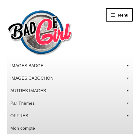
Aller
Aller
Menu
à
au
la
contenu
navigation
IMAGES BADGE
IMAGES CABOCHON
AUTRES IMAGES
Par Thèmes
OFFRES
Mon compte