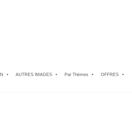
ON
AUTRES IMAGES
Par Thèmes
OFFRES
e)
#5610 (pas de titre)
#5740 (pas de titre)
Acheter ma Machine à B
les de Vente
FAQ
Mon compte
Panier
Politique de Confidentialité