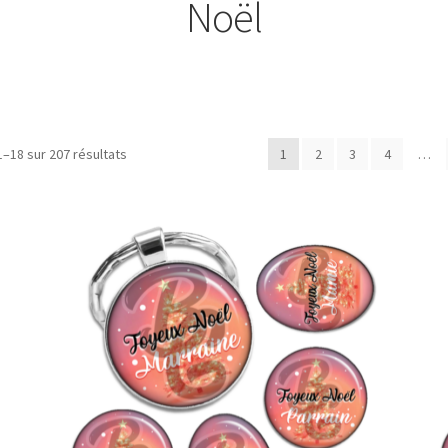
Noël
Trié
1–18 sur 207 résultats
1
2
3
4
…
du
plus
récent
au
plus
ancien