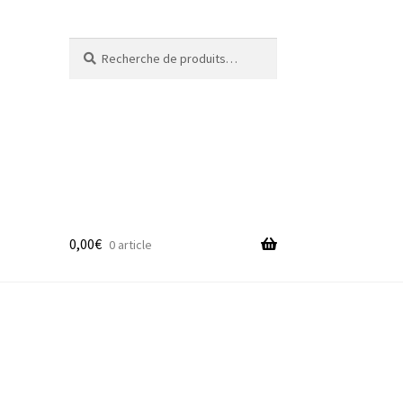
Recherche
Recherche
pour :
0,00
€
0 article
adge