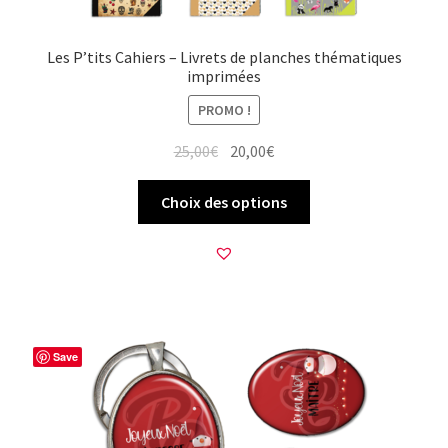
Les P’tits Cahiers – Livrets de planches thématiques
imprimées
PROMO !
Le
Le
25,00
€
20,00
€
prix
prix
Ce
initial
actuel
Choix des options
produit
était :
est :
a
25,00€.
20,00€.
plusieurs
variations.
Les
options
Save
peuvent
être
choisies
sur