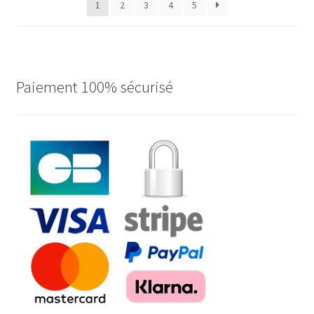
1
2
3
4
5
plus
ancien
Paiement 100% sécurisé