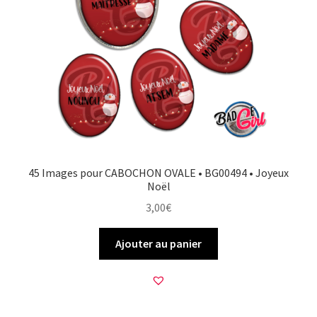
la
page
du
produit
45 Images pour CABOCHON OVALE • BG00494 • Joyeux
Noël
3,00
€
Ajouter au panier