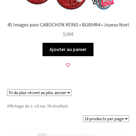
45 Images pour CABOCHON ROND • BG00494 • Joyeux Noël
3,00
€
Ajouter au panier
Trié
Affichage de 1–18 sur 76 résultats
du
plus
récent
au