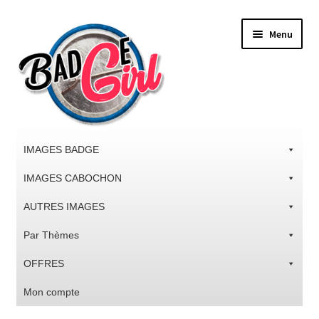
Aller
Aller
Menu
à
au
la
contenu
navigation
IMAGES BADGE
IMAGES CABOCHON
AUTRES IMAGES
Par Thèmes
OFFRES
Mon compte