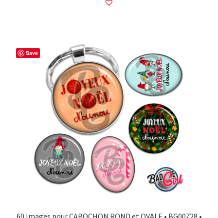
Save
60 Images pour CABOCHON ROND et OVALE • BG00728 •