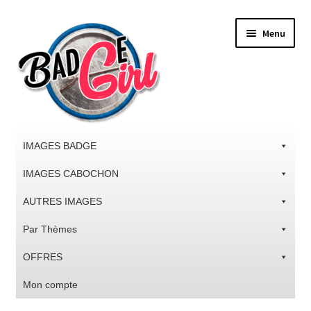
Aller
Aller
Menu
à
au
la
contenu
navigation
IMAGES BADGE
IMAGES CABOCHON
AUTRES IMAGES
Par Thèmes
OFFRES
Mon compte