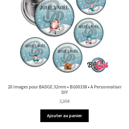
FAQ
Mon compte
Wishlist
Panier
Politique de Confidentialité
20 Images pour BADGE 32mm • BG00338 • A Personnaliser
Validation de la commande
DIY
3,00
€
Ajouter au panier