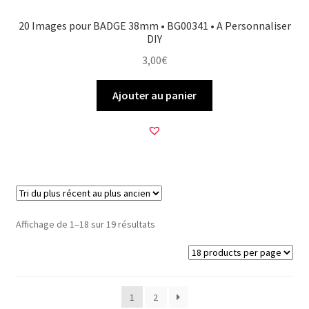
20 Images pour BADGE 38mm • BG00341 • A Personnaliser
DIY
3,00
€
Ajouter au panier
Trié
Affichage de 1–18 sur 19 résultats
du
plus
récent
au
1
2
plus