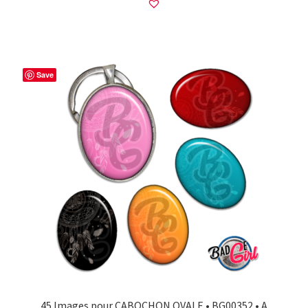
Save
45 Images pour CABOCHON OVALE • BG00352 • A