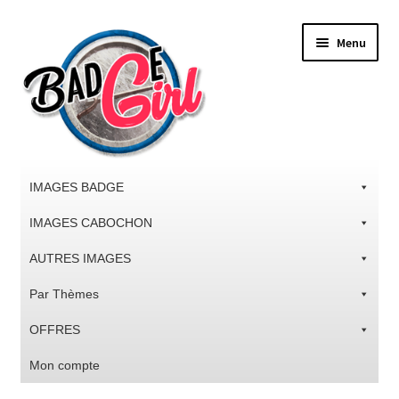
Aller
Aller
Menu
à
au
la
contenu
navigation
IMAGES BADGE
IMAGES CABOCHON
AUTRES IMAGES
Par Thèmes
OFFRES
Mon compte