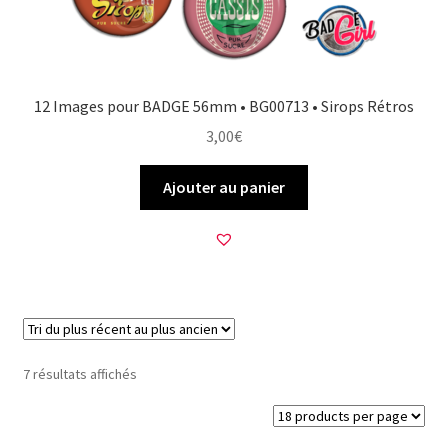
12 Images pour BADGE 56mm • BG00713 • Sirops Rétros
3,00
€
Ajouter au panier
Trié
7 résultats affichés
du
plus
récent