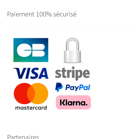
au
plus
Paiement 100% sécurisé
ancien
Partenaires