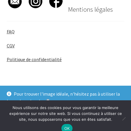
Mentions légales
FAQ
CGV
Politique de confidentialité
Pour trouver l'image idéale, n'hésitez pas à utiliser la
© BadgeGirl® 2026
barre de recherche
.
Nous utilisons des cookies pour vous garantir la meilleure
Ignorer
expérience sur notre site web. Si vous continuez à utiliser ce
site, nous supposerons que vous en êtes satisfait.
0
OK
Recherche
Recherche