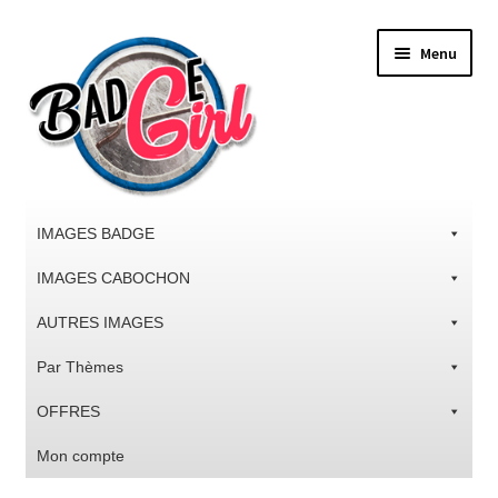
Aller
Aller
Menu
à
au
la
contenu
navigation
IMAGES BADGE
IMAGES CABOCHON
AUTRES IMAGES
Par Thèmes
OFFRES
Mon compte