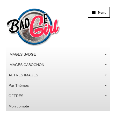
Aller
Aller
Menu
à
au
la
contenu
navigation
IMAGES BADGE
IMAGES CABOCHON
AUTRES IMAGES
Par Thèmes
OFFRES
Mon compte