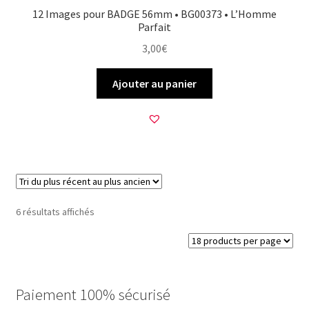
12 Images pour BADGE 56mm • BG00373 • L’Homme
Parfait
3,00
€
Ajouter au panier
Trié
6 résultats affichés
du
plus
récent
au
plus
Paiement 100% sécurisé
ancien