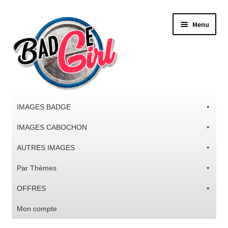
Aller
Aller
Menu
à
au
la
contenu
navigation
IMAGES BADGE
IMAGES CABOCHON
AUTRES IMAGES
Par Thèmes
OFFRES
Mon compte