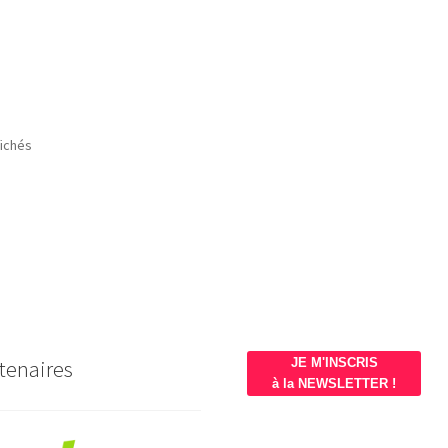
Trié
fichés
du
plus
récent
au
plus
ancien
tenaires
JE M'INSCRIS
à la NEWSLETTER !