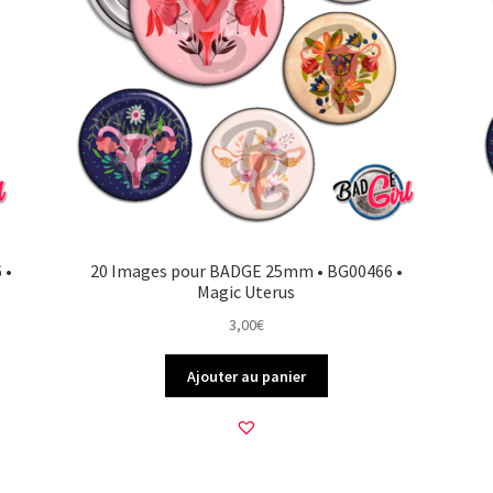
 •
20 Images pour BADGE 25mm • BG00466 •
Magic Uterus
3,00
€
Ajouter au panier