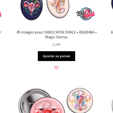
r
45 Images pour CABOCHON OVALE • BG00466 •
6
Magic Uterus
3,00
€
Ajouter au panier