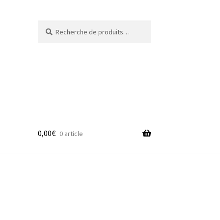
Recherche
Recherche
pour :
0,00
€
0 article
adge