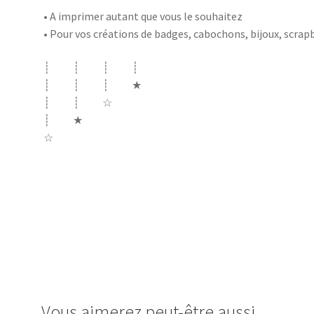
• A imprimer autant que vous le souhaitez
• Pour vos créations de badges, cabochons, bijoux, scr
┊ ┊ ┊ ┊
┊ ┊ ┊ ★
┊ ┊ ☆
┊ ★
☆
cabochon.fr images digitales image badge cabochon ba
maternelle CP ce1 maîtresse maitresse instit école mer
vacance bonne
Vous aimerez peut-être aussi…