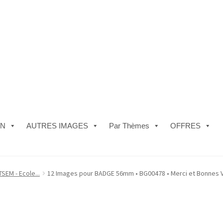
ON
AUTRES IMAGES
Par Thèmes
OFFRES
e)
#5610 (pas de titre)
#5740 (pas de titre)
Acheter ma Machine à B
SEM - Ecole...
12 Images pour BADGE 56mm • BG00478 • Merci et Bonnes 
les de Vente
FAQ
Mon compte
Panier
Politique de Confidentialité