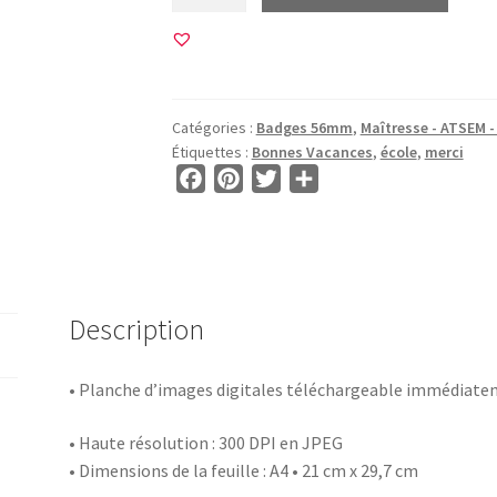
de
12
Images
pour
BADGE
Catégories :
Badges 56mm
,
Maîtresse - ATSEM - 
56mm
Étiquettes :
Bonnes Vacances
,
école
,
merci
•
F
P
T
P
BG00478
a
i
w
a
•
c
n
i
r
Merci
e
t
t
t
et
b
e
t
a
Bonnes
o
r
e
g
Description
Vacances
o
e
r
e
k
s
r
• Planche d’images digitales téléchargeable immédiat
t
• Haute résolution : 300 DPI en JPEG
• Dimensions de la feuille : A4 • 21 cm x 29,7 cm