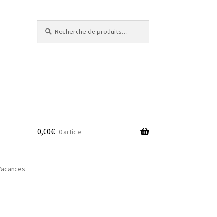
Recherche
Recherche
pour :
0,00
€
0 article
adge
Vacances