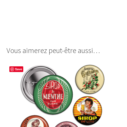
images cabochon.fr ohmybadge oh my badge digitales
image cabochon badges miss mademoiselle banane
pomme fraise citron vert pamplemousse mojito orange
framboise fuit fruits de la passion ananas cerise papaye
Vous aimerez peut-être aussi…
Save