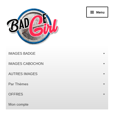
Aller
Aller
Menu
à
au
la
contenu
navigation
IMAGES BADGE
IMAGES CABOCHON
AUTRES IMAGES
Par Thèmes
OFFRES
Mon compte