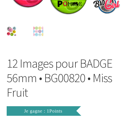
FAQ
Mon compte
Wishlist
Panier
12 Images pour BADGE
Politique de Confidentialité
56mm • BG00820 • Miss
Validation de la commande
Fruit
Je gagne : 1Points