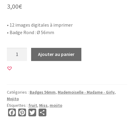
3,00
€
• 12 images digitales à imprimer
• Badge Rond : Ø 56mm
quantité
Ajouter au panier
de
12
Images
pour
BADGE
Catégories :
Badges 56mm
,
Mademoiselle - Madame - Girly
,
56mm
Mojito
•
Étiquettes :
fruit
,
Miss
,
mojito
BG00820
F
P
T
P
•
a
i
w
a
Miss
c
n
i
r
Fruit