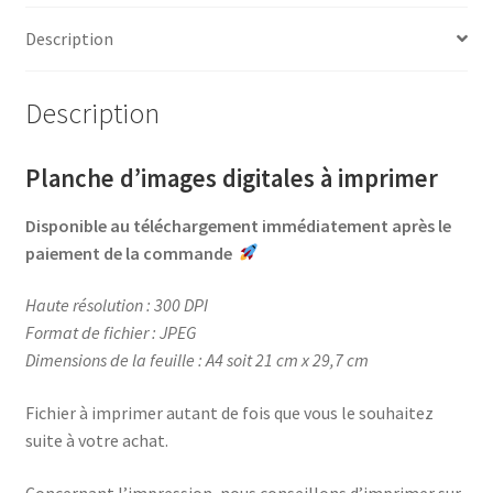
e
t
t
t
b
e
t
a
Description
o
r
e
g
o
e
r
e
Description
k
s
r
t
Planche d’images digitales à imprimer
Disponible au téléchargement immédiatement après le
paiement de la commande
Haute résolution : 300 DPI
Format de fichier : JPEG
Dimensions de la feuille : A4 soit 21 cm x 29,7 cm
Fichier à imprimer autant de fois que vous le souhaitez
suite à votre achat.
Concernant l’impression, nous conseillons d’imprimer sur