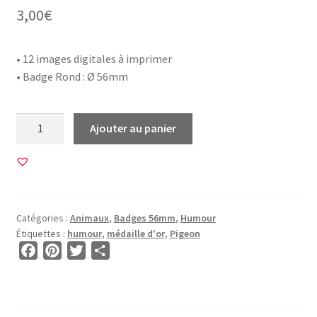
3,00
€
• 12 images digitales à imprimer
• Badge Rond : Ø 56mm
quantité
Ajouter au panier
de
12
Images
pour
BADGE
Catégories :
Animaux
,
Badges 56mm
,
Humour
56mm
Étiquettes :
humour
,
médaille d'or
,
Pigeon
•
F
P
T
P
BG00829
a
i
w
a
•
c
n
i
r
Pigeon
e
t
t
t