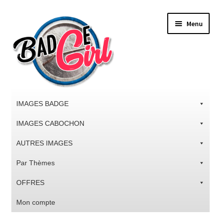
Aller
Aller
Menu
à
au
la
contenu
navigation
IMAGES BADGE
IMAGES CABOCHON
AUTRES IMAGES
Par Thèmes
OFFRES
Mon compte