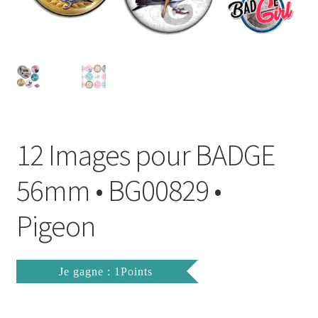
FAQ
Mon compte
Wishlist
Panier
12 Images pour BADGE
Politique de Confidentialité
56mm • BG00829 •
Validation de la commande
Pigeon
Je gagne : 1Points