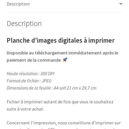
b
e
t
a
Description
o
r
e
g
o
e
r
e
Description
k
s
r
t
Planche d’images digitales à imprimer
Disponible au téléchargement immédiatement après le
paiement de la commande
Haute résolution : 300 DPI
Format de fichier : JPEG
Dimensions de la feuille : A4 soit 21 cm x 29,7 cm
Fichier à imprimer autant de fois que vous le souhaitez
suite à votre achat.
Concernant l’impression, nous conseillons d’imprimer sur