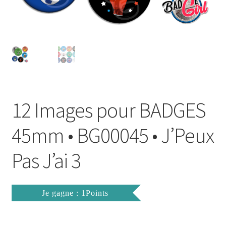
FAQ
Mon compte
Wishlist
Panier
12 Images pour BADGES
Politique de Confidentialité
45mm • BG00045 • J’Peux
Validation de la commande
Pas J’ai 3
Je gagne : 1Points