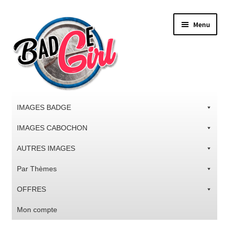
Aller
Aller
Menu
à
au
la
contenu
navigation
IMAGES BADGE
IMAGES CABOCHON
AUTRES IMAGES
Par Thèmes
OFFRES
Mon compte