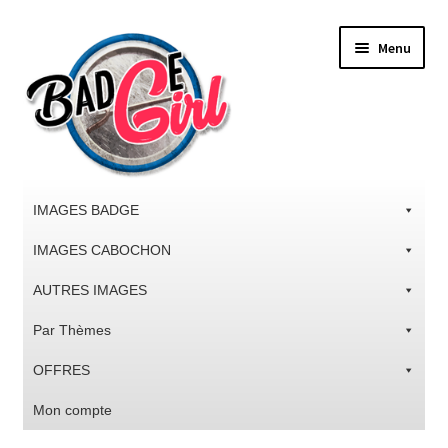
Aller
Aller
Menu
à
au
la
contenu
navigation
IMAGES BADGE
IMAGES CABOCHON
AUTRES IMAGES
Par Thèmes
OFFRES
Mon compte