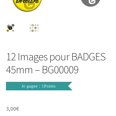
FAQ
Mon compte
Wishlist
Panier
12 Images pour BADGES
Politique de Confidentialité
45mm – BG00009
Validation de la commande
Je gagne : 1Points
3,00
€