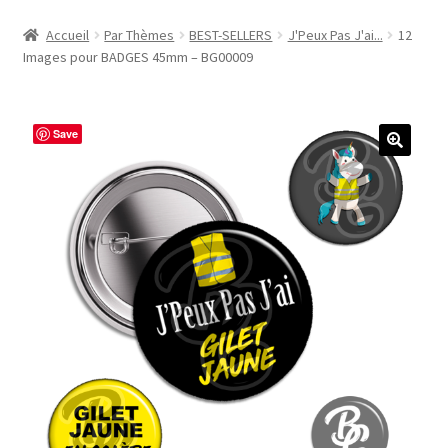
Accueil
Accueil
Par Thèmes
BEST-SELLERS
J'Peux Pas J'ai...
12
Images pour BADGES 45mm – BG00009
#1298 (pas de titre)
#2771 (pas de titre)
Save
#5610 (pas de titre)
#5740 (pas de titre)
Acheter ma Machine à Badge
Boutique
CODES PROMOS
Conditions Générales de Vente