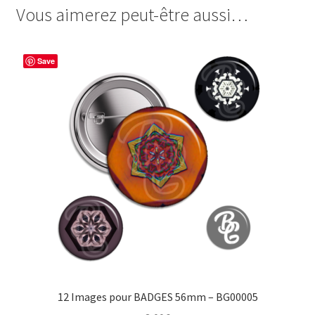
Vous aimerez peut-être aussi…
e
t
t
t
b
e
t
a
o
r
e
g
Save
o
e
r
e
k
s
r
t
12 Images pour BADGES 56mm – BG00005