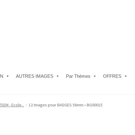
ON
AUTRES IMAGES
Par Thèmes
OFFRES
e)
#5610 (pas de titre)
#5740 (pas de titre)
Acheter ma Machine à B
SEM - Ecole...
12 Images pour BADGES 56mm • BG00015
les de Vente
FAQ
Mon compte
Panier
Politique de Confidentialité