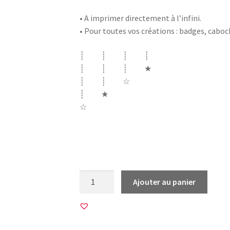
• A imprimer directement à l’infini.
• Pour toutes vos créations : badges, cabo
┊ ┊ ┊ ┊
┊ ┊ ┊ ★
┊ ┊ ☆
┊ ★
☆
métier atesm asem mon atesem bisous mer
princesse licorne sait tout faire ‘peux pas j’a
quantité
Ajouter au panier
de
12
Images
pour