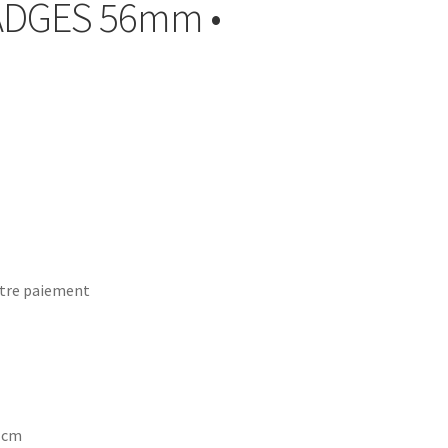
BADGES 56mm •
tre paiement
7 cm