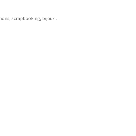
chons, scrapbooking, bijoux …
ci pour cette énnée géniale fleurs
i je peux je je suis