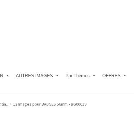
ON
AUTRES IMAGES
Par Thèmes
OFFRES
e)
#5610 (pas de titre)
#5740 (pas de titre)
Acheter ma Machine à B
tin...
12 Images pour BADGES 56mm • BG00019
les de Vente
FAQ
Mon compte
Panier
Politique de Confidentialité