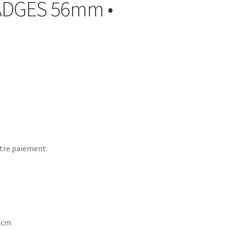
BADGES 56mm •
tre paiement
7 cm