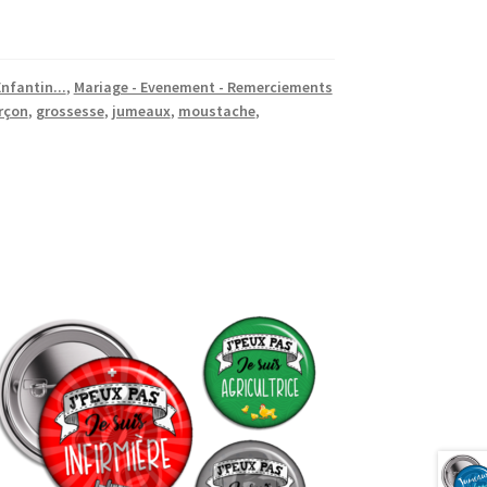
nfantin...
,
Mariage - Evenement - Remerciements
rçon
,
grossesse
,
jumeaux
,
moustache
,