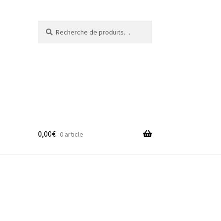
Recherche
Recherche
pour :
0,00
€
0 article
adge