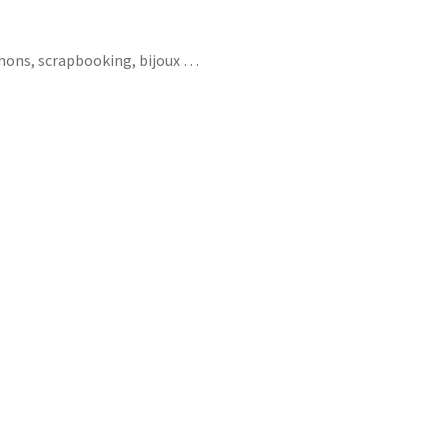
chons, scrapbooking, bijoux …
issance jumeau jumeaux jumaux garcon
die