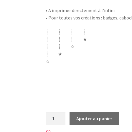
• A imprimer directement à l’infini.
• Pour toutes vos créations : badges, cabo
┊ ┊ ┊ ┊
┊ ┊ ┊ ★
┊ ┊ ☆
┊ ★
☆
bébé grossesse faire part bébé enfant na
cigogne garçon body pieds moustache bo
quantité
Ajouter au panier
de
12