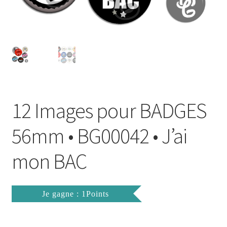
FAQ
Mon compte
Wishlist
Panier
12 Images pour BADGES
Politique de Confidentialité
56mm • BG00042 • J’ai
Validation de la commande
mon BAC
Je gagne : 1Points