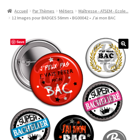
Accueil
Accueil
Par Thèmes
Métiers
Maîtresse - ATSEM - Ecole...
12 Images pour BADGES 56mm • BG00042 • J’ai mon BAC
#1298 (pas de titre)
#2771 (pas de titre)
Save
#5610 (pas de titre)
#5740 (pas de titre)
Acheter ma Machine à Badge
Boutique
CODES PROMOS
Conditions Générales de Vente