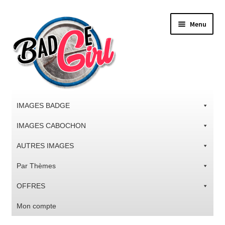
Aller
Aller
Menu
à
au
la
contenu
navigation
IMAGES BADGE
IMAGES CABOCHON
AUTRES IMAGES
Par Thèmes
OFFRES
Mon compte