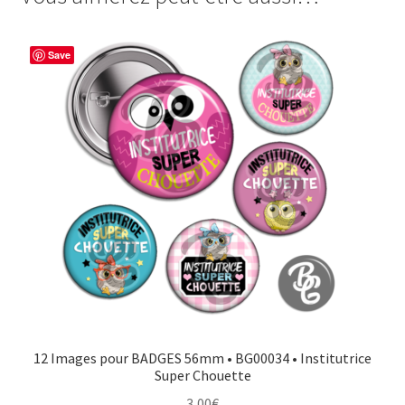
BAC
b
e
t
a
o
r
e
g
Save
o
e
r
e
k
s
r
t
12 Images pour BADGES 56mm • BG00034 • Institutrice
Super Chouette
3,00
€