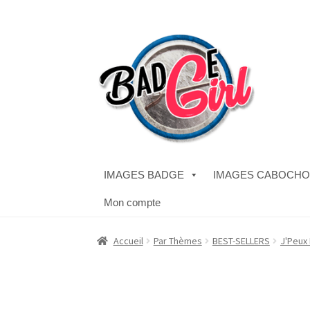
Aller
Aller
à
au
la
contenu
navigation
IMAGES BADGE
IMAGES CABOCH
Mon compte
Accueil
#1298 (pas de titre)
#2771 (pas de titr
Accueil
Par Thèmes
BEST-SELLERS
J'Peux P
Boutique
CODES PROMOS
Conditions Généra
Validation de la commande