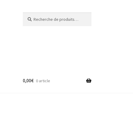
Recherche
Recherche
pour :
0,00
€
0 article
adge