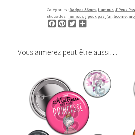
BADGES
Catégories :
Badges 56mm
,
Humour
,
J'Peux Pas 
56mm
Étiquettes :
humour
,
j'peux pas j'ai
,
licorne
,
moj
•
F
P
T
P
BG00043
a
i
w
a
•
c
n
i
r
J'Peux
e
t
t
t
Vous aimerez peut-être aussi…
Pas
b
e
t
a
J'ai
o
r
e
g
o
e
r
e
k
s
r
t