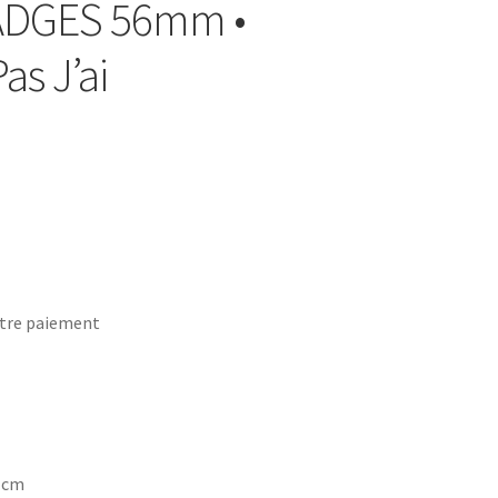
BADGES 56mm •
as J’ai
tre paiement
7 cm