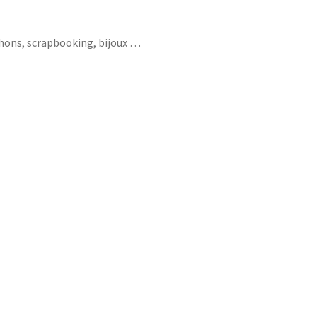
chons, scrapbooking, bijoux …
oney licorne running apéro raclette soirée