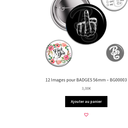
12 Images pour BADGES 56mm – BG00003
3,00
€
Ajouter au panier