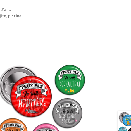
J'ai...
ito
,
piscine