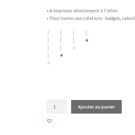
• A imprimer directement à l’infini.
• Pour toutes vos créations : badges, cabo
┊ ┊ ┊ ┊
┊ ┊ ┊ ★
┊ ┊ ☆
┊ ★
☆
j’peux pas j’ai piscine mojito aqua poney p
console jeu vidéo yoga
quantité
Ajouter au panier
de
12
Images
pour