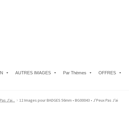
ON
AUTRES IMAGES
Par Thèmes
OFFRES
e)
#5610 (pas de titre)
#5740 (pas de titre)
Acheter ma Machine à B
as J'ai...
12 Images pour BADGES 56mm • BG00043 • J’Peux Pas J’ai
les de Vente
FAQ
Mon compte
Panier
Politique de Confidentialité