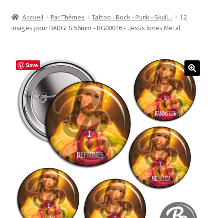
Accueil
Accueil
Par Thèmes
Tattoo - Rock - Punk - Skull...
12
Images pour BADGES 56mm • BG00046 • Jesus loves Metal
#1298 (pas de titre)
#2771 (pas de titre)
Save
#5610 (pas de titre)
#5740 (pas de titre)
Acheter ma Machine à Badge
Boutique
CODES PROMOS
Conditions Générales de Vente