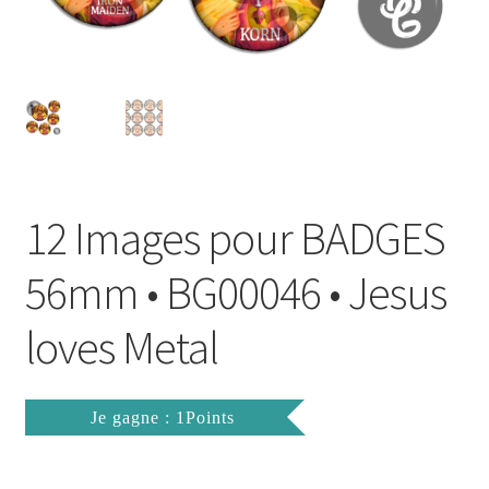
FAQ
Mon compte
Wishlist
Panier
12 Images pour BADGES
Politique de Confidentialité
56mm • BG00046 • Jesus
Validation de la commande
loves Metal
Je gagne : 1Points