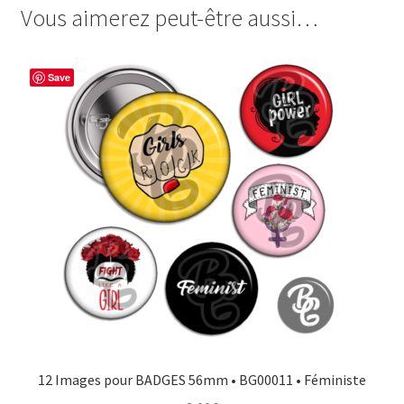
loves
Vous aimerez peut-être aussi…
e
t
t
t
Metal
b
e
t
a
o
r
e
g
Save
o
e
r
e
k
s
r
t
12 Images pour BADGES 56mm • BG00011 • Féministe