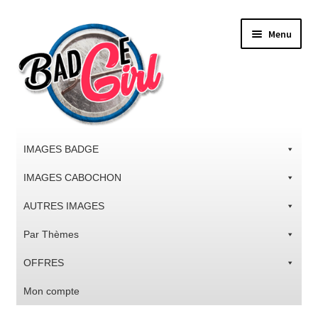
Aller
Aller
Menu
à
au
la
contenu
navigation
IMAGES BADGE
IMAGES CABOCHON
AUTRES IMAGES
Par Thèmes
OFFRES
Mon compte