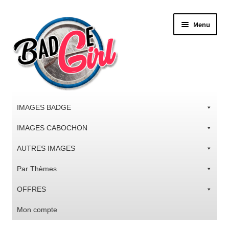
Aller
Aller
Menu
à
au
la
contenu
navigation
IMAGES BADGE
IMAGES CABOCHON
AUTRES IMAGES
Par Thèmes
OFFRES
Mon compte