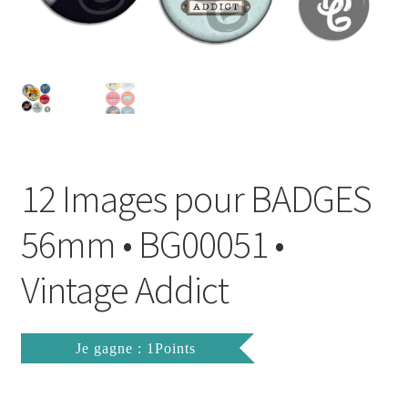
FAQ
Mon compte
Wishlist
Panier
12 Images pour BADGES
Politique de Confidentialité
56mm • BG00051 •
Validation de la commande
Vintage Addict
Je gagne : 1Points