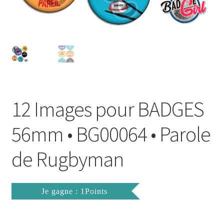
FAQ
Mon compte
Wishlist
Panier
12 Images pour BADGES
Politique de Confidentialité
56mm • BG00064 • Parole
Validation de la commande
de Rugbyman
Je gagne : 1Points