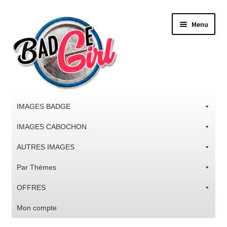
Aller
Aller
Menu
à
au
la
contenu
navigation
IMAGES BADGE
IMAGES CABOCHON
AUTRES IMAGES
Par Thèmes
OFFRES
Mon compte