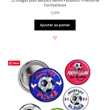
12 Images pour BADGES 56mm • BG00037 • Parole de
Footballeuse
3,00
€
Ajouter au panier
Save