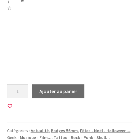
┊ ★
☆
#Halloween holloween halowen adams joker batman
joaquim phoenix movie geek mort crane gotam city
napoleon bonaparte albert einstein fornaseti fornasetti
monroe frida kalo kahlo khalo kalho calaveras sugar skull
mexican chat cat folie
quantité
Ajouter au panier
de
12
Images
pour
BADGES
Catégories :
Actualité
,
Badges 56mm
,
Fêtes - Noël - Halloween...
,
56mm
Geek - Musique - Film...
,
Tattoo - Rock - Punk - Skull...