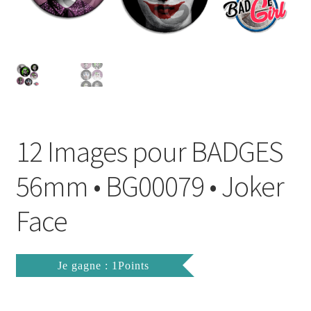
FAQ
Mon compte
Wishlist
Panier
12 Images pour BADGES
Politique de Confidentialité
56mm • BG00079 • Joker
Validation de la commande
Face
Je gagne : 1Points