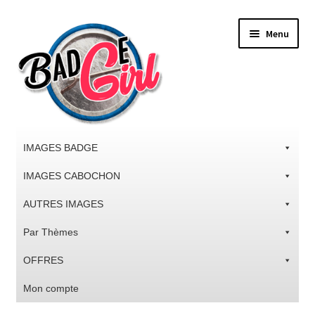
Aller
Aller
Menu
à
au
la
contenu
navigation
IMAGES BADGE
IMAGES CABOCHON
AUTRES IMAGES
Par Thèmes
OFFRES
Mon compte