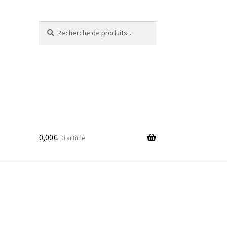
Recherche
Recherche
pour :
0,00
€
0 article
adge