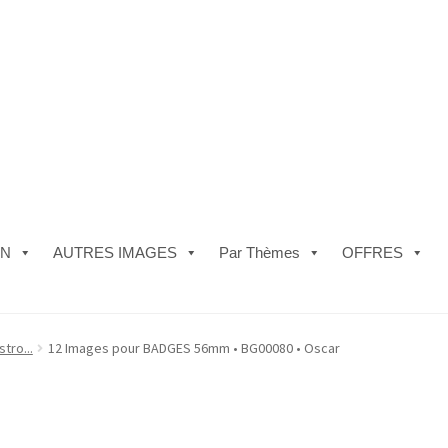
ON
AUTRES IMAGES
Par Thèmes
OFFRES
e)
#5610 (pas de titre)
#5740 (pas de titre)
Acheter ma Machine à B
stro...
12 Images pour BADGES 56mm • BG00080 • Oscar
les de Vente
FAQ
Mon compte
Panier
Politique de Confidentialité