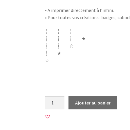
• A imprimer directement à l’infini.
• Pour toutes vos créations : badges, cabo
┊ ┊ ┊ ┊
┊ ┊ ┊ ★
┊ ┊ ☆
┊ ★
☆
oscar wilde soyez vous même citation citat
beauté résister folies choses regrettes
quantité
Ajouter au panier
de
12
Images
pour