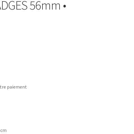
BADGES 56mm •
tre paiement
7 cm