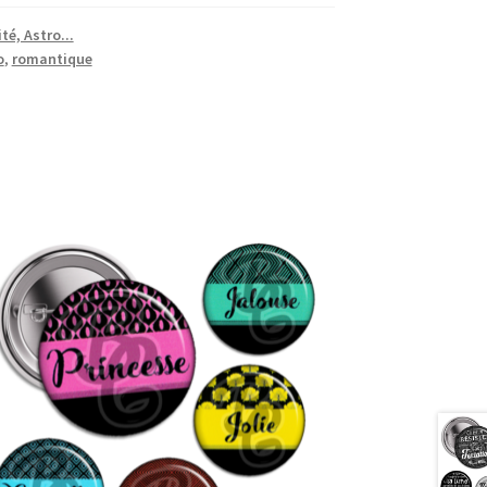
té, Astro...
o
,
romantique