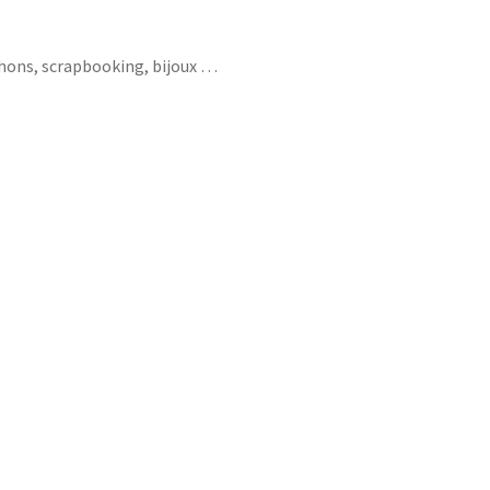
chons, scrapbooking, bijoux …
ions maxime tentation lune étoile étoiles