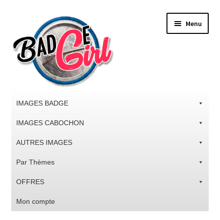
Aller
Aller
Menu
à
au
la
contenu
navigation
IMAGES BADGE
IMAGES CABOCHON
AUTRES IMAGES
Par Thèmes
OFFRES
Mon compte