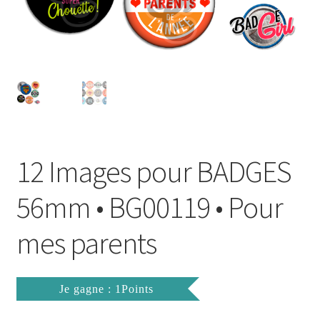
FAQ
Mon compte
Wishlist
Panier
12 Images pour BADGES
Politique de Confidentialité
56mm • BG00119 • Pour
Validation de la commande
mes parents
Je gagne : 1Points