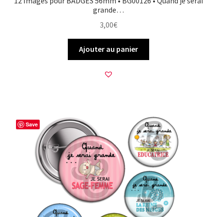
12 Images pour BADGES 56mm • BG00126 • Quand je serai
grande…
3,00
€
Ajouter au panier
Save