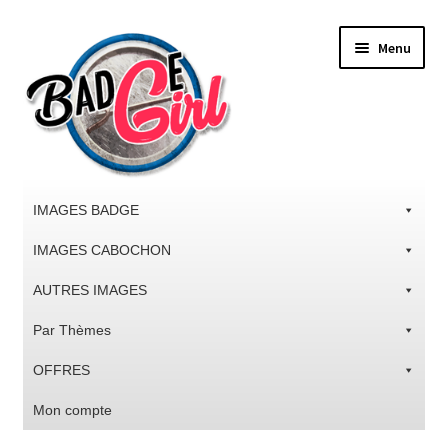
Aller
Aller
Menu
à
au
la
contenu
navigation
IMAGES BADGE
IMAGES CABOCHON
AUTRES IMAGES
Par Thèmes
OFFRES
Mon compte