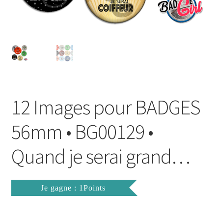
FAQ
Mon compte
Wishlist
Panier
12 Images pour BADGES
Politique de Confidentialité
56mm • BG00129 •
Validation de la commande
Quand je serai grand…
Je gagne : 1Points