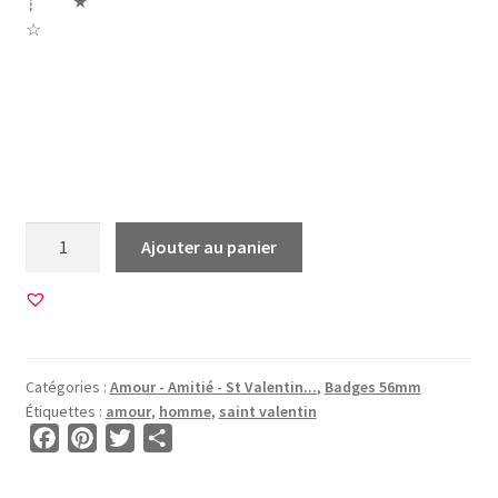
┊ ★
☆
cupidon saint valentin valentine roudoudou bonbon
coquillage mon lapin minou chat doudou trésor mon
amour loulou coeur chouchou ange chaton mon chérie
rabbit lapin moeud etoile ciel
quantité
Ajouter au panier
de
12
Images
pour
BADGES
Catégories :
Amour - Amitié - St Valentin...
,
Badges 56mm
56mm
Étiquettes :
amour
,
homme
,
saint valentin
•
F
P
T
P
BG00142
a
i
w
a
•
c
n
i
r