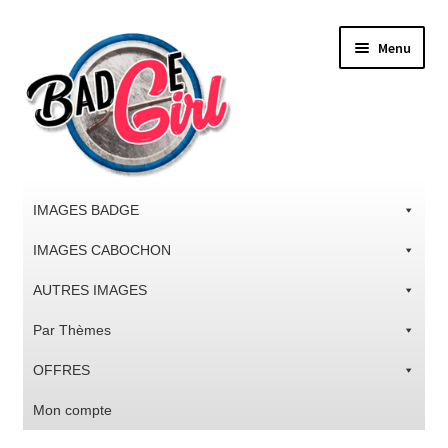
Aller
Aller
Menu
à
au
la
contenu
navigation
IMAGES BADGE
IMAGES CABOCHON
AUTRES IMAGES
Par Thèmes
OFFRES
Mon compte