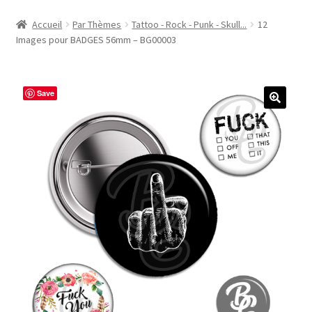
Accueil
Accueil
Par Thèmes
Tattoo - Rock - Punk - Skull...
12
Images pour BADGES 56mm – BG00003
#1298 (pas de titre)
#2771 (pas de titre)
Save
#5610 (pas de titre)
#5740 (pas de titre)
Acheter ma Machine à Badge
Boutique
CODES PROMOS
Conditions Générales de Vente