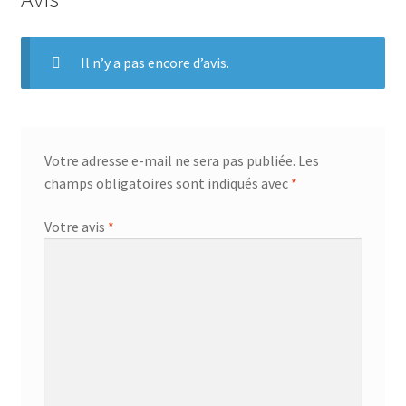
k
s
r
t
Il n’y a pas encore d’avis.
Votre adresse e-mail ne sera pas publiée.
Les
champs obligatoires sont indiqués avec
*
Votre avis
*