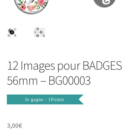
FAQ
Mon compte
Wishlist
Panier
12 Images pour BADGES
Politique de Confidentialité
56mm – BG00003
Validation de la commande
Je gagne : 1Points
3,00
€