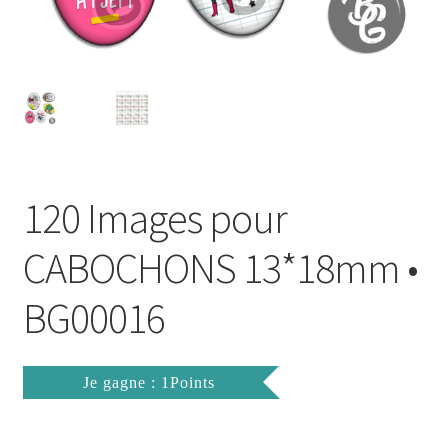
FAQ
Mon compte
Wishlist
Panier
120 Images pour
Politique de Confidentialité
CABOCHONS 13*18mm •
Validation de la commande
BG00016
Je gagne : 1Points