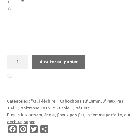
┊ ★
☆
métier atsem asem mon atsem je suis je m’occupe de
tout qui déchire la meilleure j’peux pas je suis super la
femme idéale
quantité
Ajouter au panier
de
120
Images
pour
CABOCHONS
Catégories :
"Qui déchire"
,
Cabochons 13*18mm
,
J'Peux Pas
13*18mm
J'ai...
,
Maîtresse - ATSEM - Ecole...
,
Métiers
•
Étiquettes :
atsem
,
école
,
j'peux pas j'ai
,
la femme parfaite
,
qui
BG00016
déchire
,
super
F
P
T
P
a
i
w
a