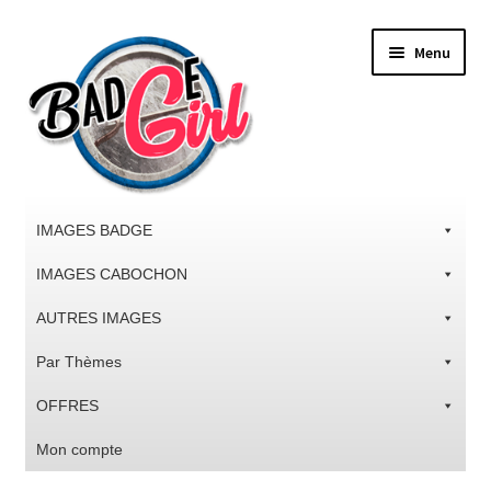
Aller
Aller
Menu
à
au
la
contenu
navigation
IMAGES BADGE
IMAGES CABOCHON
AUTRES IMAGES
Par Thèmes
OFFRES
Mon compte