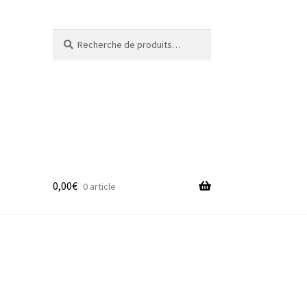
Recherche
Recherche
pour :
0,00
€
0 article
adge