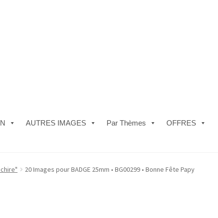
ON
AUTRES IMAGES
Par Thèmes
OFFRES
e)
#5610 (pas de titre)
#5740 (pas de titre)
Acheter ma Machine à B
chire"
20 Images pour BADGE 25mm • BG00299 • Bonne Fête Papy
les de Vente
FAQ
Mon compte
Panier
Politique de Confidentialité