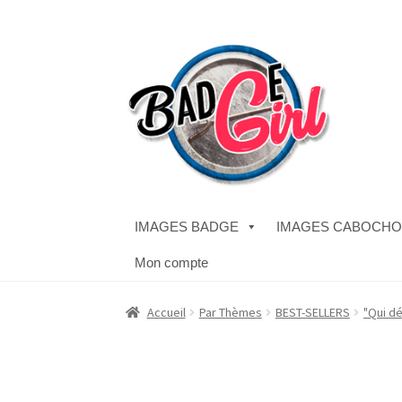
Aller
Aller
à
au
la
contenu
navigation
IMAGES BADGE
IMAGES CABOCH
Mon compte
Accueil
#1298 (pas de titre)
#2771 (pas de titr
Accueil
Par Thèmes
BEST-SELLERS
"Qui dé
Boutique
CODES PROMOS
Conditions Généra
Validation de la commande