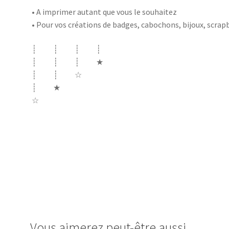
• A imprimer autant que vous le souhaitez
• Pour vos créations de badges, cabochons, bijoux, scr
┊ ┊ ┊ ┊
┊ ┊ ┊ ★
┊ ┊ ☆
┊ ★
☆
cabochon.fr images digitales image badge cabochon papy
des papy j’aime je t’aime moustache bonne fête coeur tat
elu papy de l’année
Vous aimerez peut-être aussi…