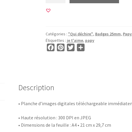
de
20
Images
pour
BADGE
Catégories :
"Qui déchire"
,
Badges 25mm
,
Papy 
25mm
Étiquettes :
je t'aime
,
papy
•
F
P
T
P
BG00299
a
i
w
a
•
c
n
i
r
Bonne
e
t
t
t
Fête
b
e
t
a
Papy
o
r
e
g
Description
o
e
r
e
k
s
r
• Planche d’images digitales téléchargeable immédiat
t
• Haute résolution : 300 DPI en JPEG
• Dimensions de la feuille : A4 • 21 cm x 29,7 cm