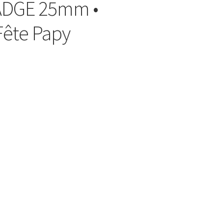
ADGE 25mm •
Fête Papy