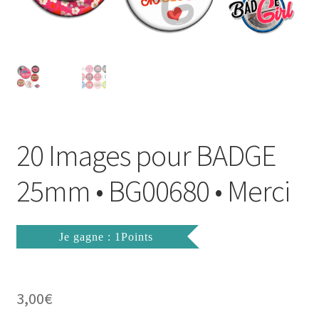
FAQ
Mon compte
Wishlist
Panier
20 Images pour BADGE
Politique de Confidentialité
25mm • BG00680 • Merci
Validation de la commande
Je gagne : 1Points
3,00
€