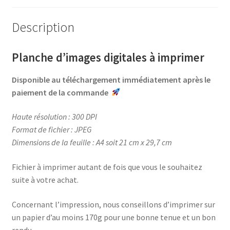
o
r
e
g
o
e
r
e
Description
k
s
r
t
Planche d’images digitales à imprimer
Disponible au téléchargement immédiatement après le
paiement de la commande
Haute résolution : 300 DPI
Format de fichier : JPEG
Dimensions de la feuille : A4 soit 21 cm x 29,7 cm
Fichier à imprimer autant de fois que vous le souhaitez
suite à votre achat.
Concernant l’impression, nous conseillons d’imprimer sur
un papier d’au moins
170g
pour une bonne tenue et un bon
rendu.