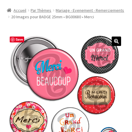
Accueil
Accueil
Par Thèmes
Mariage - Evenement - Remerciements
20 Images pour BADGE 25mm • BG00680 • Merci
#1298 (pas de titre)
#2771 (pas de titre)
Save
#5610 (pas de titre)
#5740 (pas de titre)
Acheter ma Machine à Badge
Boutique
CODES PROMOS
Conditions Générales de Vente