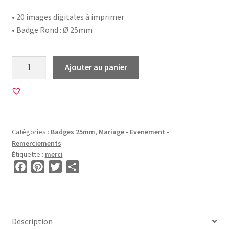
• 20 images digitales à imprimer
• Badge Rond : Ø 25mm
quantité
Ajouter au panier
de
20
Images
pour
BADGE
Catégories :
Badges 25mm
,
Mariage - Evenement -
25mm
Remerciements
•
Étiquette :
merci
BG00680
F
P
T
P
•
a
i
w
a
Merci
c
n
i
r
e
t
t
t
b
e
t
a
Description