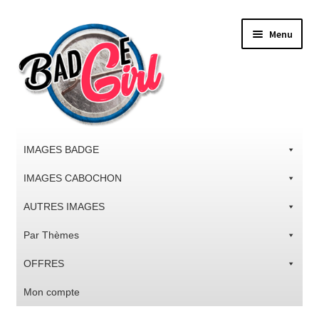
Aller
Aller
Menu
à
au
la
contenu
navigation
IMAGES BADGE
IMAGES CABOCHON
AUTRES IMAGES
Par Thèmes
OFFRES
Mon compte