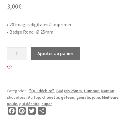
3,00
€
• 20 images digitales à imprimer
• Badge Rond : Ø 25mm
quantité
Ajouter au panier
de
20
Images
pour
BADGE
Catégories :
"Qui déchire"
,
Badges 25mm
,
Humour
,
Maman
25mm
Étiquettes :
Au top
,
chouette
,
gâteau
,
géniale
,
jolie
,
Meilleure
,
•
poule
,
qui déchire
,
super
BG00837
F
P
T
P
•
a
i
w
a
Médaille
c
n
i
r
d'Or