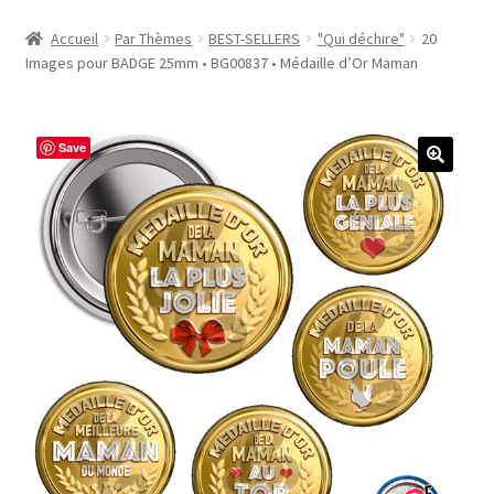
Accueil
Accueil
Par Thèmes
BEST-SELLERS
"Qui déchire"
20
Images pour BADGE 25mm • BG00837 • Médaille d’Or Maman
#1298 (pas de titre)
#2771 (pas de titre)
Save
#5610 (pas de titre)
#5740 (pas de titre)
Acheter ma Machine à Badge
Boutique
CODES PROMOS
Conditions Générales de Vente