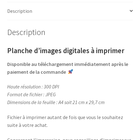
e
t
t
t
Maman
b
e
t
a
Description
o
r
e
g
o
e
r
e
Description
k
s
r
t
Planche d’images digitales à imprimer
Disponible au téléchargement immédiatement après le
paiement de la commande
Haute résolution : 300 DPI
Format de fichier : JPEG
Dimensions de la feuille : A4 soit 21 cm x 29,7 cm
Fichier à imprimer autant de fois que vous le souhaitez
suite à votre achat.
Concernant l’impression, nous conseillons d’imprimer sur