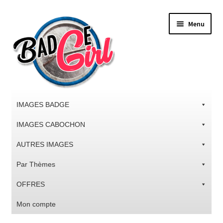
Aller
Aller
Menu
à
au
la
contenu
navigation
IMAGES BADGE
IMAGES CABOCHON
AUTRES IMAGES
Par Thèmes
OFFRES
Mon compte