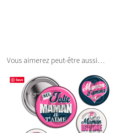
images cabochon.fr ohmybadge oh my badge digitales
image cabochon badges maman mère mères mum mom
au top médaille d’or or au top géniale jolie la plus super
poule star gentille gateau chouette qui déchire dechire
meilleure patiente
Vous aimerez peut-être aussi…
Save