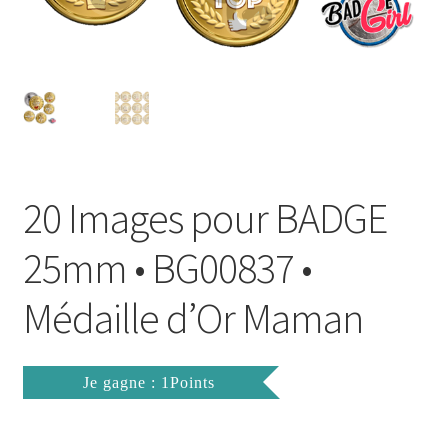
FAQ
Mon compte
Wishlist
Panier
20 Images pour BADGE
Politique de Confidentialité
25mm • BG00837 •
Validation de la commande
Médaille d’Or Maman
Je gagne : 1Points