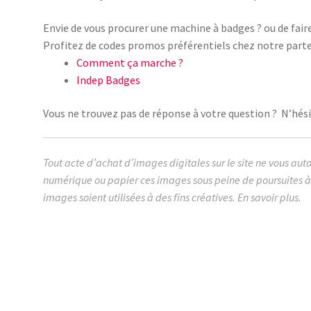
Envie de vous procurer une machine à badges ? ou de fair
Profitez de codes promos préférentiels chez notre parte
Comment ça marche ?
Indep Badges
Vous ne trouvez pas de réponse à votre question ? N’hésit
Tout acte d’achat d’images digitales sur le site ne vous aut
numérique ou papier ces images sous peine de poursuites à 
images soient utilisées à des fins créatives.
En savoir plus.
images cabochon.fr ohmybadge oh my badge digitales 
humour actualité éléctions election elections législativ
bardella melenchon marine lepen attal ministre présid
politique chirac