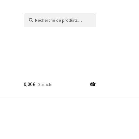
Recherche
Recherche
pour :
0,00
€
0 article
adge