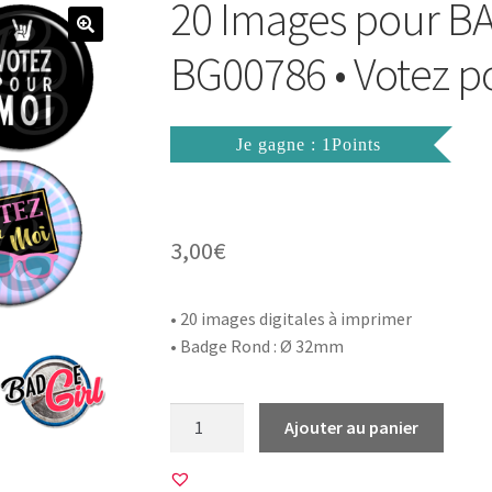
20 Images pour B
BG00786 • Votez p
Je gagne : 1Points
3,00
€
• 20 images digitales à imprimer
• Badge Rond : Ø 32mm
quantité
Ajouter au panier
de
20