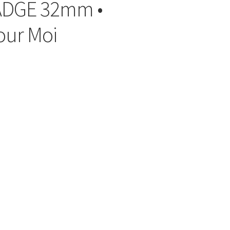
ADGE 32mm •
our Moi