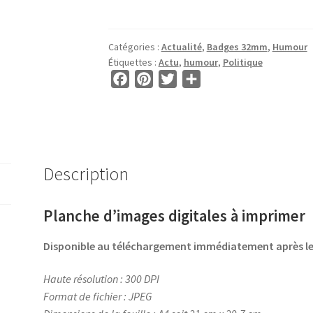
Images
pour
BADGE
Catégories :
Actualité
,
Badges 32mm
,
Humour
32mm
Étiquettes :
Actu
,
humour
,
Politique
•
F
P
T
P
BG00786
a
i
w
a
•
c
n
i
r
Votez
e
t
t
t
pour
b
e
t
a
Moi
o
r
e
g
Description
o
e
r
e
k
s
r
Planche d’images digitales à imprimer
t
Disponible au téléchargement immédiatement après 
Haute résolution : 300 DPI
Format de fichier : JPEG