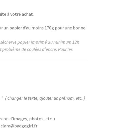
ite à votre achat.
ur un papier d’au moins
170g
pour une bonne
r sécher le papier imprimé au
minimum
12h
ut problème de coulées d’encre. Pour les
 ?
( changer le texte, ajouter un prénom, etc..)
sion d’images, photos, etc..)
 clara@badgegirl.fr