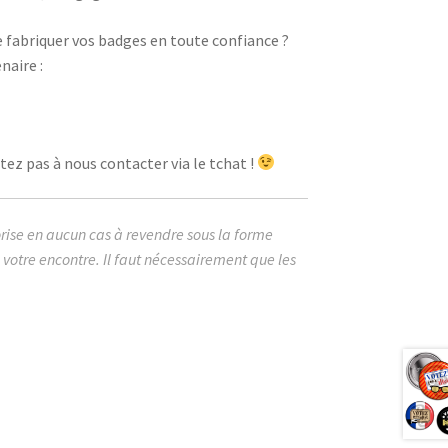
e fabriquer vos badges en toute confiance ?
naire :
ez pas à nous contacter via le tchat !
orise en aucun cas à revendre sous la forme
votre encontre. Il faut nécessairement que les
image cabochon badges votez vote pour moi
es legislatives RN FN LFI front populaire FR
ent présidente premier assemblée nationale