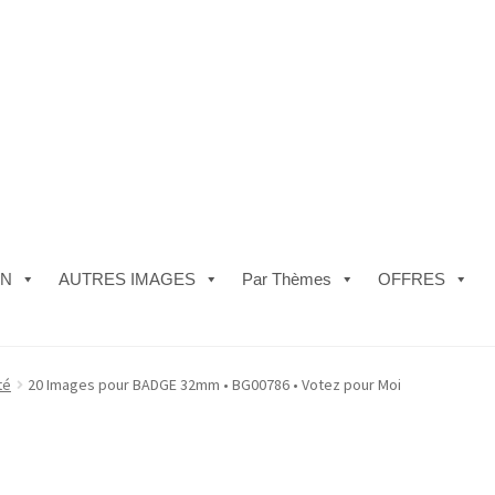
ON
AUTRES IMAGES
Par Thèmes
OFFRES
e)
#5610 (pas de titre)
#5740 (pas de titre)
Acheter ma Machine à B
té
20 Images pour BADGE 32mm • BG00786 • Votez pour Moi
les de Vente
FAQ
Mon compte
Panier
Politique de Confidentialité